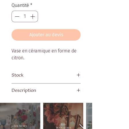
Quantité
*
Ajouter au devis
Vase en céramique en forme de
citron.
Stock
Quantité disponible : 1
Description
Dimensions : 25 x 20 cm
Les
Les Vases
bougeoirs