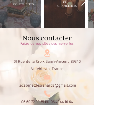
et
et
contenants
chandeliers
Nous contacter
Faîtes de vos idées des merveilles
51 Rue de la Croix Saint-Vincent, 89340
Villeblevin, France
lecabinetdesrenards@gmail.com
06.60.72.30.55
ou
06.42.44.16.64
Le Cabinet des Renards