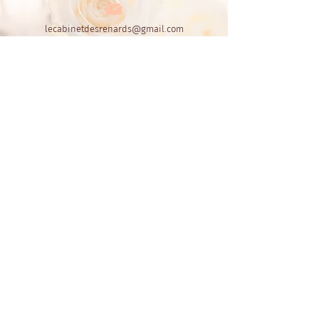
lecabinetdesrenards@gmail.com
06.60.72.30.55
ou
06.42.44.16.64
Le Cabinet des Renards
Par Fox's Design
CGL - conditions de location