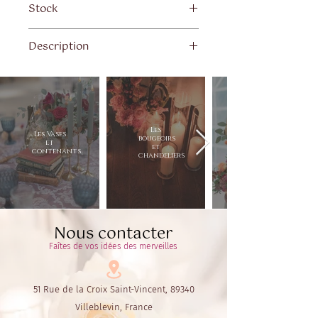
Stock
Quantité disponible : 7
Description
Hauteur 80 cm - Diamètre 15 cm
Les
Les Vases
bougeoirs
et
et
contenants
chandeliers
Nous contacter
Faîtes de vos idées des merveilles
51 Rue de la Croix Saint-Vincent, 89340
Villeblevin, France