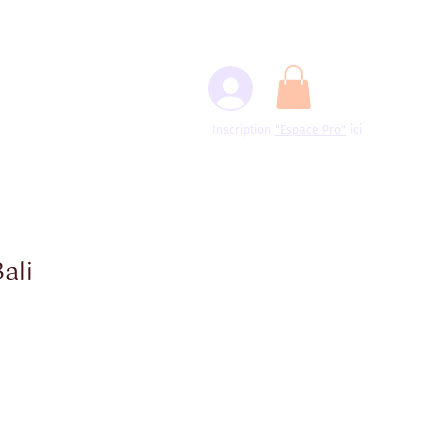
Inscription
"Espace
Pro"
ici
ali