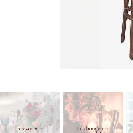
Les Vases et
Les bougeoirs