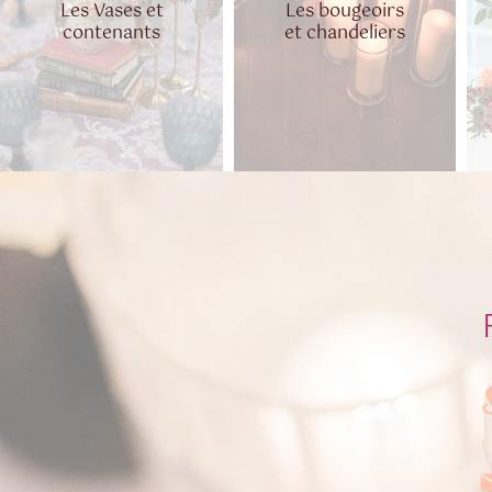
Les Vases et
Les bougeoirs
contenants
et chandeliers