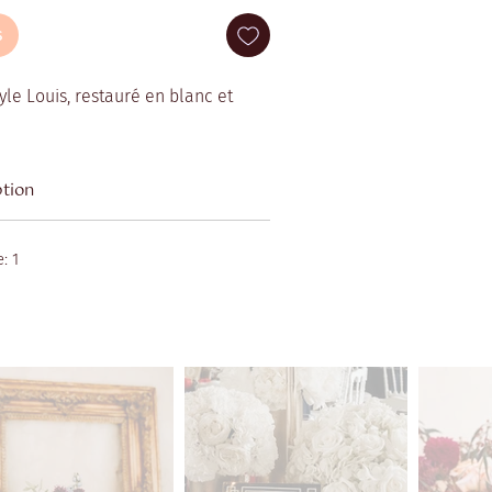
s
yle Louis, restauré en blanc et
ption
: 1