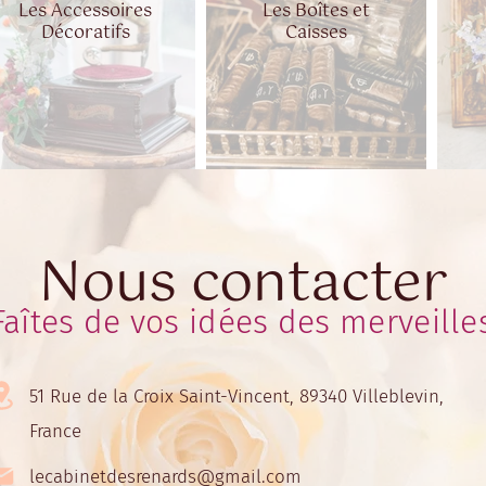
Les Accessoires
Les Boîtes et
Décoratifs
Caisses
Nous contacter
Faîtes de vos idées des merveille
51 Rue de la Croix Saint-Vincent, 89340 Villeblevin,
France
lecabinetdesrenards@gmail.com