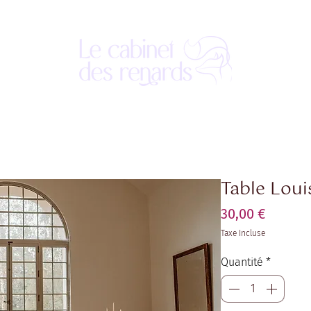
Table Loui
Prix
30,00 €
Taxe Incluse
Quantité
*