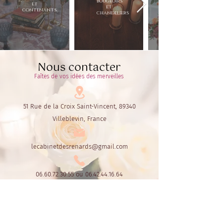
bougeoirs
et
et
contenants
chandeliers
Nous contacter
Faîtes de vos idées des merveilles
51 Rue de la Croix Saint-Vincent, 89340
Villeblevin, France
lecabinetdesrenards@gmail.com
06.60.72.30.55
ou
06.42.44.16.64
Le Cabinet des Renards