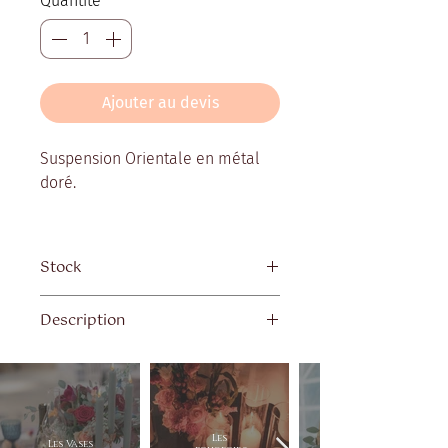
Quantité
*
Ajouter au devis
Suspension Orientale en métal
doré.
Stock
Quantité disponible : 20
Description
Dimensions hors chaîne: H41xD21
cm
Les
Les Vases