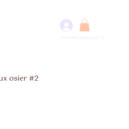
Inscription
"Espace
Pro"
ici
ux osier #2