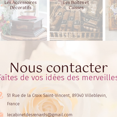
Les Accessoires
Les Boîtes et
Décoratifs
Caisses
Nous contacter
Faîtes de vos idées des merveille
51 Rue de la Croix Saint-Vincent, 89340 Villeblevin,
France
lecabinetdesrenards@gmail.com