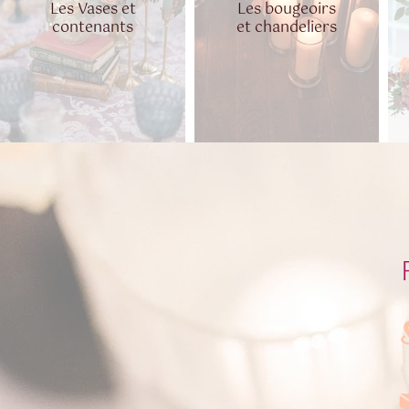
Les Vases et
Les bougeoirs
contenants
et chandeliers