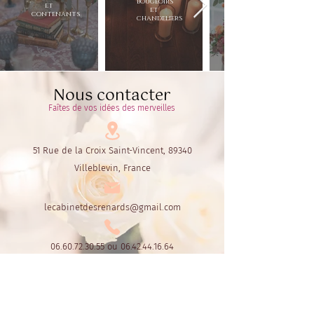
bougeoirs
et
et
contenants
chandeliers
Nous contacter
Faîtes de vos idées des merveilles
51 Rue de la Croix Saint-Vincent, 89340
Villeblevin, France
lecabinetdesrenards@gmail.com
06.60.72.30.55
ou
06.42.44.16.64
Le Cabinet des Renards