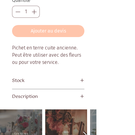
Quantité
*
Ajouter au devis
Pichet en terre cuite ancienne.
Peut être utiliser avec des fleurs
ou pour votre service.
Stock
Quantité disponible : 5
Description
Taille et forme variable d'un
modèle à l'autre
Modèles vintage dépareillés
Les
Les Vases