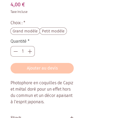
Prix
4,00 €
Taxe Incluse
Choix :
*
Grand modèle
Petit modèle
Quantité
*
Ajouter au devis
Photophore en coquilles de Capiz
et métal doré pour un effet hors
du commun et un décor apaisant
à l'esprit japonais.
Stock