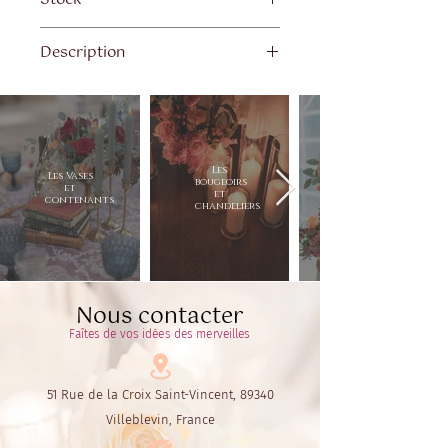
Quantité :
Description
Grand modèle : 9
Petit modèle : 10
Dimensions :
Petit modèle : P12 xH6.5x L12 cm
Grand modèle : D15cm x h12cm
Les
Les Vases
bougeoirs
et
et
contenants
chandeliers
Nous contacter
Faîtes de vos idées des merveilles
51 Rue de la Croix Saint-Vincent, 89340
Villeblevin, France