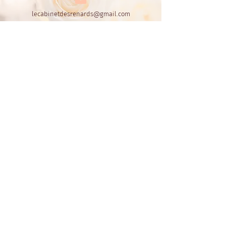
lecabinetdesrenards@gmail.com
06.60.72.30.55
ou
06.42.44.16.64
Le Cabinet des Renards
Par Fox's Design
CGL - conditions de location
Politiques confidentialité