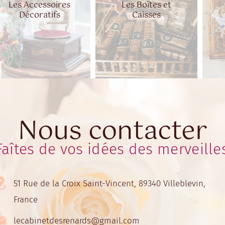
Les Accessoires
Les Boîtes et
Décoratifs
Caisses
Nous contacter
Faîtes de vos idées des merveille
51 Rue de la Croix Saint-Vincent, 89340 Villeblevin,
France
lecabinetdesrenards@gmail.com