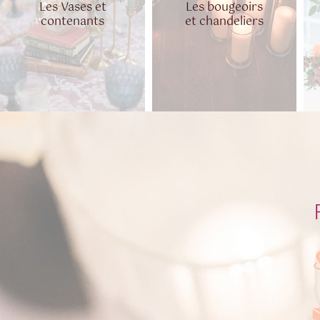
Les Vases et
Les bougeoirs
contenants
et chandeliers