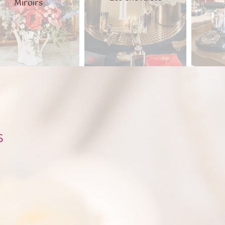
Miroirs
s