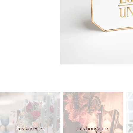
Les Vases et
Les bougeoirs