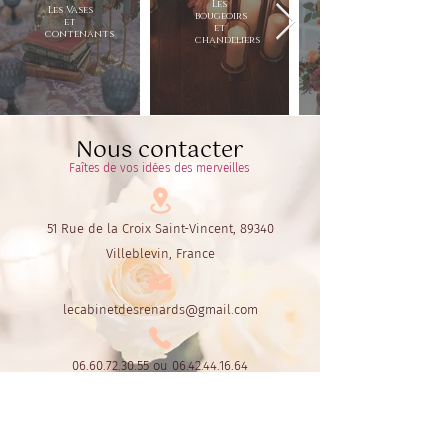
Les
Les Vases
bougeoirs
et
et
contenants
chandeliers
Nous contacter
Faîtes de vos idées des merveilles
51 Rue de la Croix Saint-Vincent, 89340
Villeblevin, France
lecabinetdesrenards@gmail.com
06.60.72.30.55
ou
06.42.44.16.64