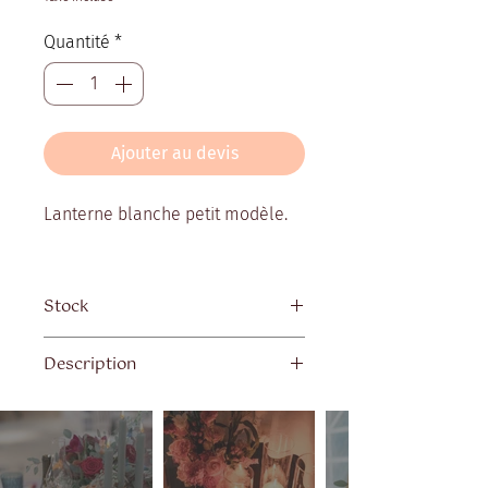
Quantité
*
Ajouter au devis
Lanterne blanche petit modèle.
Stock
Quantité disponible : 4
Description
Dimensions : Environ 30 cm de
hauteur.