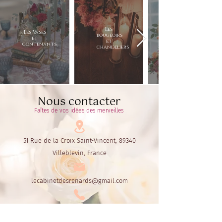
Les
Les Vases
bougeoirs
et
et
contenants
chandeliers
Nous contacter
Faîtes de vos idées des merveilles
51 Rue de la Croix Saint-Vincent, 89340
Villeblevin, France
lecabinetdesrenards@gmail.com
06.60.72.30.55
ou
06.42.44.16.64