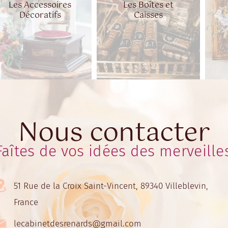
Les Accessoires
Les Boîtes et
Décoratifs
Caisses
Nous contacter
Faîtes de vos idées des merveille
51 Rue de la Croix Saint-Vincent, 89340 Villeblevin,
France
lecabinetdesrenards@gmail.com