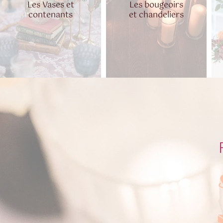
Les Vases et
Les bougeoirs
contenants
et chandeliers