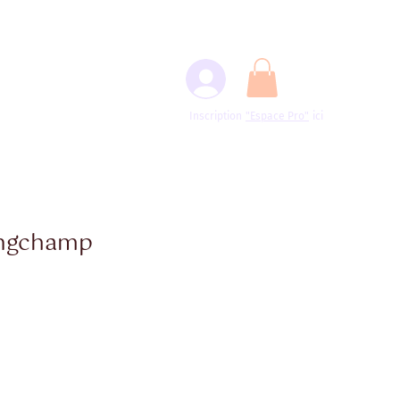
Inscription
"Espace
Pro"
ici
ngchamp