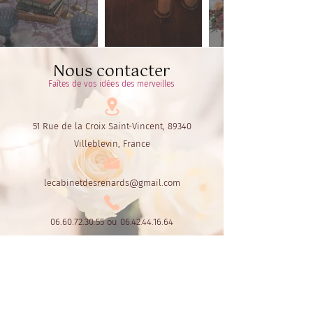
Nous contacter
Faîtes de vos idées des merveilles
51 Rue de la Croix Saint-Vincent, 89340
Villeblevin, France
lecabinetdesrenards@gmail.com
06.60.72.30.55
ou
06.42.44.16.64
Le Cabinet des Renards
Par Fox's Design