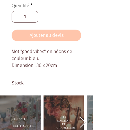
Quantité
*
Ajouter au devis
Mot "good vibes" en néons de
couleur bleu.
Dimension : 30 x 20cm
Stock
Quantité disponible : 1
Les
Les Vases
bougeoirs
et
et
contenants
chandeliers