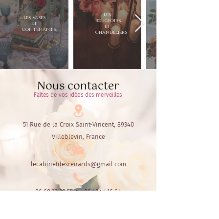
Les
Les Vases
bougeoirs
et
et
contenants
chandeliers
Nous contacter
Faîtes de vos idées des merveilles
51 Rue de la Croix Saint-Vincent, 89340
Villeblevin, France
lecabinetdesrenards@gmail.com
06.60.72.30.55
ou
06.42.44.16.64