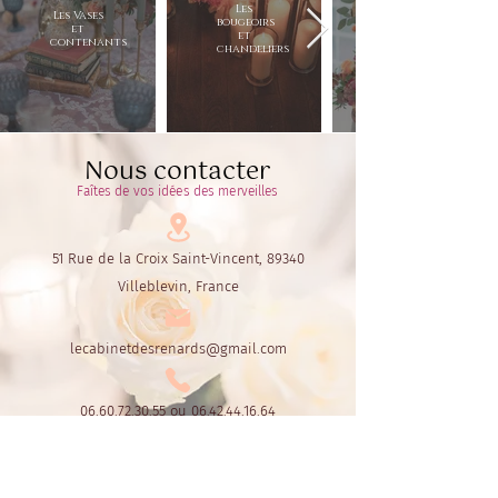
Les
Les Vases
bougeoirs
et
et
contenants
chandeliers
Nous contacter
Faîtes de vos idées des merveilles
51 Rue de la Croix Saint-Vincent, 89340
Villeblevin, France
lecabinetdesrenards@gmail.com
06.60.72.30.55
ou
06.42.44.16.64