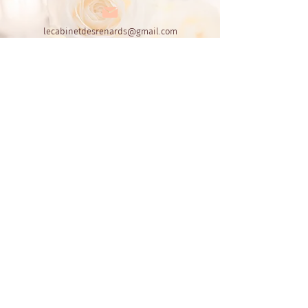
lecabinetdesrenards@gmail.com
06.60.72.30.55
ou
06.42.44.16.64
Le Cabinet des Renards
Par Fox's Design
CGL - conditions de location