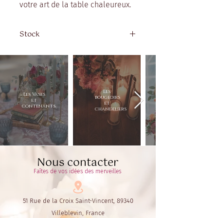
votre art de la table chaleureux.
Stock
Quantité disponible:
Fourchette de table : 360
Couteau de table : 360
Cuillère à soupe : 360
Les
Les Vases
Cuillère à dessert : 360
bougeoirs
et
et
contenants
chandeliers
Nous contacter
Faîtes de vos idées des merveilles
51 Rue de la Croix Saint-Vincent, 89340
Villeblevin, France