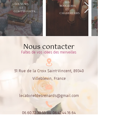
Les
Les Vases
bougeoirs
et
et
contenants
chandeliers
Nous contacter
Faîtes de vos idées des merveilles
51 Rue de la Croix Saint-Vincent, 89340
Villeblevin, France
lecabinetdesrenards@gmail.com
06.60.72.30.55
ou
06.42.44.16.64