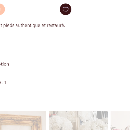
s
t pieds authentique et restauré.
ption
 : 1