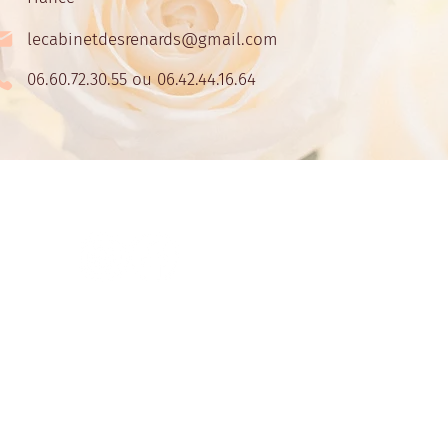
lecabinetdesrenards@gmail.com
06.60.72.30.55 ou 06.42.44.16.64
5 par Fox's Design- Le Cabinet des Renards.
Marque et Identité visuel