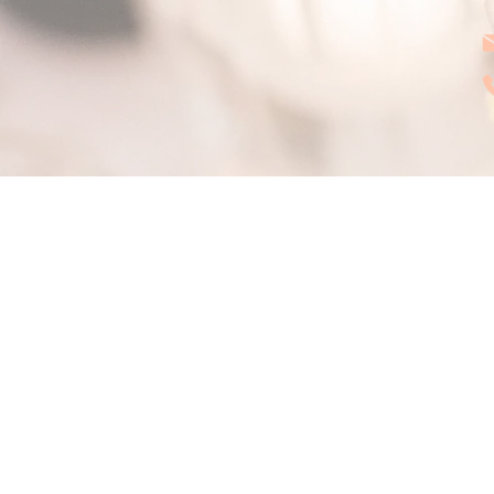
Le Cabinet des Renards
Par Fox's Design
CGL - conditions de location
Copyright © 202