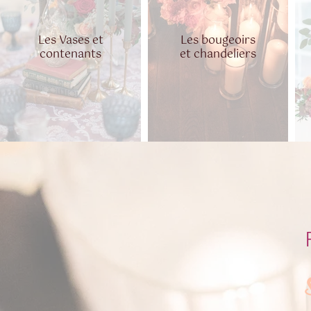
Les Vases et
Les bougeoirs
contenants
et chandeliers