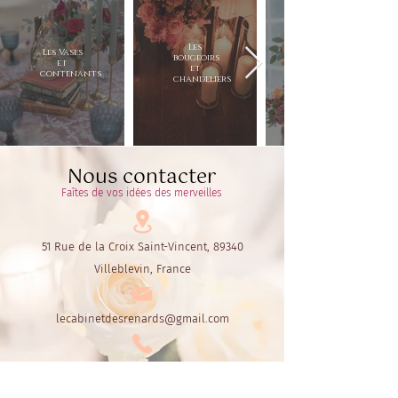
Les
Les Vases
bougeoirs
et
et
contenants
chandeliers
Nous contacter
Faîtes de vos idées des merveilles
51 Rue de la Croix Saint-Vincent, 89340
Villeblevin, France
lecabinetdesrenards@gmail.com
06.60.72.30.55
ou
06.42.44.16.64