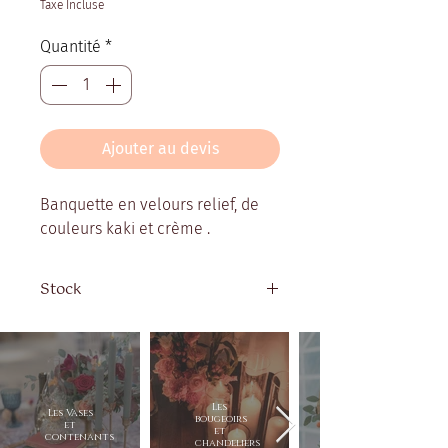
Taxe Incluse
Quantité
*
Ajouter au devis
Banquette en velours relief, de
couleurs kaki et crème .
Stock
Quantité disponible : 1
Les
Les Vases
bougeoirs
et
et
contenants
chandeliers