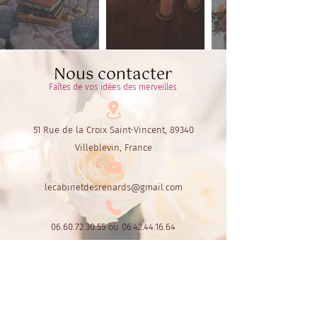
Nous contacter
Faîtes de vos idées des merveilles
51 Rue de la Croix Saint-Vincent, 89340
Villeblevin, France
lecabinetdesrenards@gmail.com
06.60.72.30.55
ou
06.42.44.16.64
Le Cabinet des Renards
Par Fox's Design