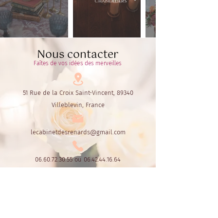
chandeliers
Nous contacter
Faîtes de vos idées des merveilles
51 Rue de la Croix Saint-Vincent, 89340
Villeblevin, France
lecabinetdesrenards@gmail.com
06.60.72.30.55
ou
06.42.44.16.64
Le Cabinet des Renards
Par Fox's Design