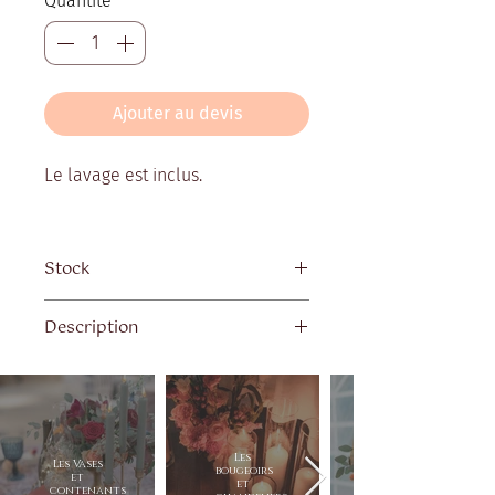
Quantité
*
Ajouter au devis
Le lavage est inclus.
Stock
Quantité disponible : 21
Description
Dimension : 8x8x20 cm
Les
Les Vases
bougeoirs
et
et
contenants