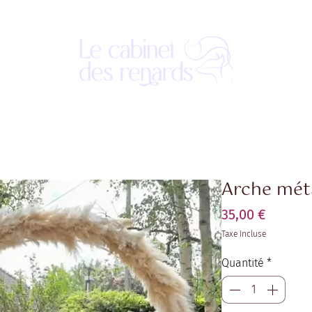
Arche mét
Prix
35,00 €
Taxe Incluse
Quantité
*