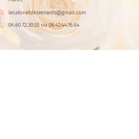
lecabinetdesrenards@gmail.com
06.60.72.30.55 ou 06.42.44.16.64
5 par Fox's Design- Le Cabinet des Renards.
Marque et Identité visuel