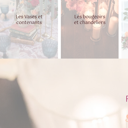
Les Vases et
Les bougeoirs
contenants
et chandeliers