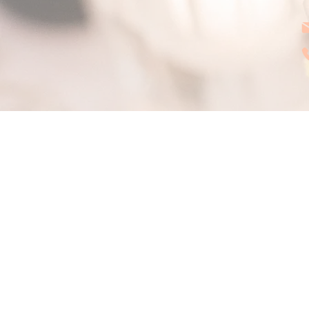
Le Cabinet des Renards
Par Fox's Design
CGL - conditions de location
Copyright © 202