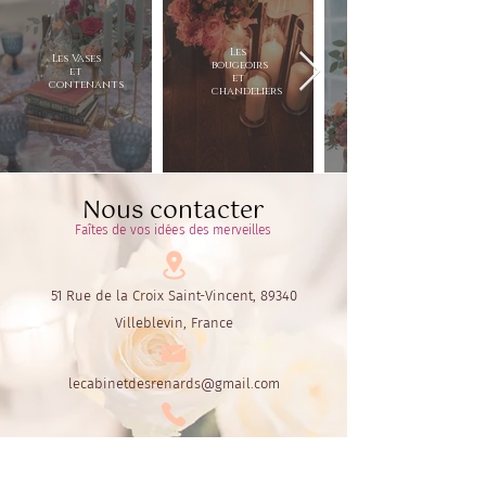
Les
Les Vases
bougeoirs
et
et
contenants
chandeliers
Nous contacter
Faîtes de vos idées des merveilles
51 Rue de la Croix Saint-Vincent, 89340
Villeblevin, France
lecabinetdesrenards@gmail.com
06.60.72.30.55
ou
06.42.44.16.64