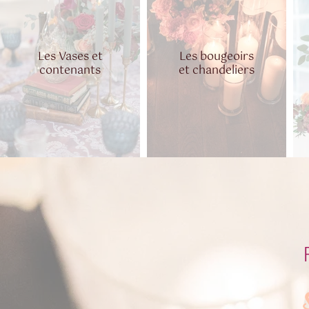
Les Vases et
Les bougeoirs
contenants
et chandeliers