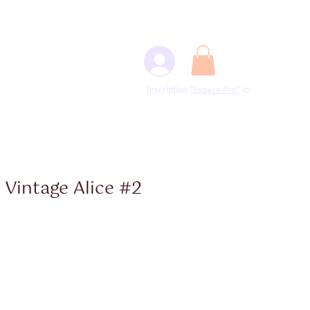
Inscription
"Espace
Pro"
ici
 Vintage Alice #2