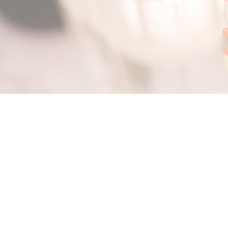
Le Cabinet des Renards
Par Fox's Design
CGL - conditions de location