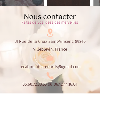
Nous contacter
Faîtes de vos idées des merveilles
51 Rue de la Croix Saint-Vincent, 89340
Villeblevin, France
lecabinetdesrenards@gmail.com
06.60.72.30.55
ou
06.42.44.16.64
Le Cabinet des Renards
Par Fox's Design
CGL - conditions de location