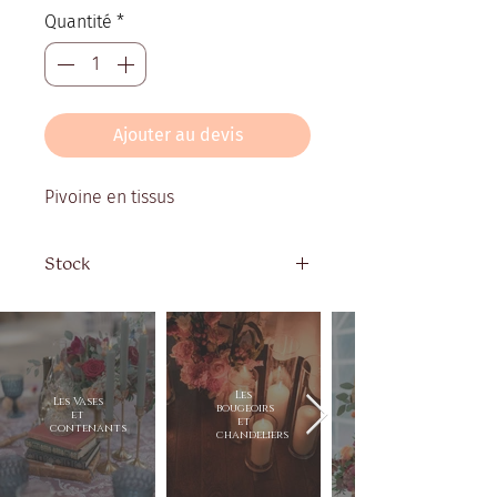
Quantité
*
Ajouter au devis
Pivoine en tissus
Stock
Quantité disponible : 70
Les
Les Vases
bougeoirs
et
et
contenants
chandeliers