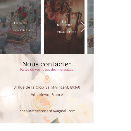
Hauteur 110 cm
Diamètre 25 cm
Les
Les Vases
bougeoirs
et
et
contenants
chandeliers
Nous contacter
Faîtes de vos idées des merveilles
51 Rue de la Croix Saint-Vincent, 89340
Villeblevin, France
lecabinetdesrenards@gmail.com
06.60.72.30.55
ou
06.42.44.16.64