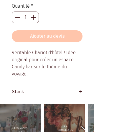
Quantité
*
Ajouter au devis
Veritable Chariot d'hôtel ! Idée
original pour créer un espace
Candy bar sur le thème du
voyage.
Stock
Quantité disponible : 1
Les
Les Vases
bougeoirs
et