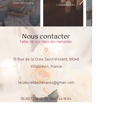
et
contenants
chandeliers
Nous contacter
Faîtes de vos idées des merveilles
51 Rue de la Croix Saint-Vincent, 89340
Villeblevin, France
lecabinetdesrenards@gmail.com
06.60.72.30.55
ou
06.42.44.16.64
Le Cabinet des Renards