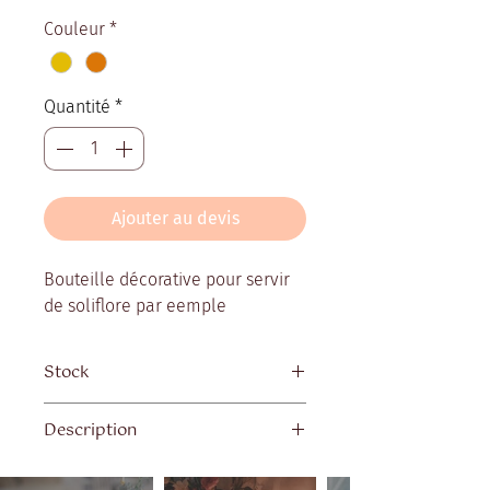
Couleur
*
Quantité
*
Ajouter au devis
Bouteille décorative pour servir
de soliflore par eemple
Stock
Quantité disponible : 40 pièces
Description
dépareillées
Bouteille de 75 cl