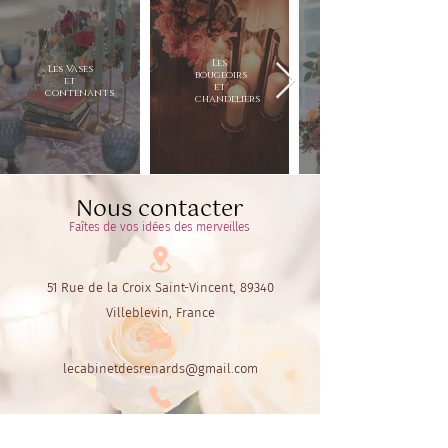
Les
Les Vases
bougeoirs
et
et
contenants
chandeliers
Nous contacter
Faîtes de vos idées des merveilles
51 Rue de la Croix Saint-Vincent, 89340
Villeblevin, France
lecabinetdesrenards@gmail.com
06.60.72.30.55
ou
06.42.44.16.64