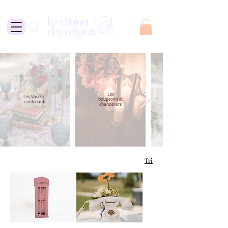
Les
Les Vases et
bougeoirs et
contenants
chandeliers
Tri