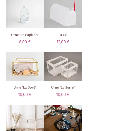
Urne "La Papillon"
La US
Prix
Prix
8,00 €
12,00 €
Taxe Incluse
Taxe Incluse
Urne "La Doré"
Urne "La Serre"
Prix
Prix
10,00 €
10,00 €
Taxe Incluse
Taxe Incluse