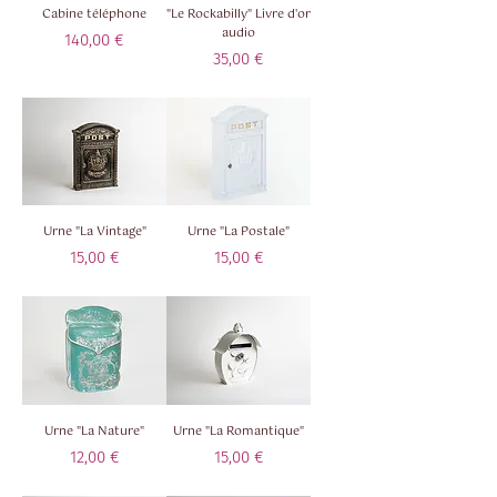
Cabine téléphone
"Le Rockabilly" Livre d'or
audio
Prix
140,00 €
Prix
35,00 €
Taxe Incluse
Taxe Incluse
Urne "La Vintage"
Urne "La Postale"
Prix
Prix
15,00 €
15,00 €
Taxe Incluse
Taxe Incluse
Urne "La Nature"
Urne "La Romantique"
Prix
Prix
12,00 €
15,00 €
Taxe Incluse
Taxe Incluse